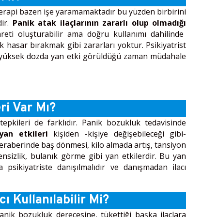
terapi bazen işe yaramamaktadır bu yüzden birbirini
dir.
Panik atak ilaçlarının zararlı olup olmadığı
reti oluşturabilir ama doğru kullanımı dahilinde
ak hasar bırakmak gibi zararları yoktur. Psikiyatrist
r yüksek dozda yan etki görüldüğü zaman müdahale
ri Var Mı?
 tepkileri de farklıdır. Panik bozukluk tedavisinde
yan etkileri
kişiden -kişiye değişebileceği gibi-
beraberinde baş dönmesi, kilo almada artış, tansiyon
sizlik, bulanık görme gibi yan etkilerdir. Bu yan
 psikiyatriste danışılmalıdır ve danışmadan ilacı
ı Kullanılabilir Mi?
nik bozukluk derecesine, tükettiği başka ilaçlara