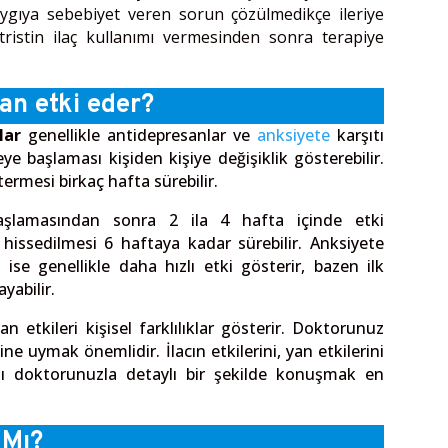
aygıya sebebiyet veren sorun çözülmedikçe ileriye
tristin ilaç kullanımı vermesinden sonra terapiye
an etki eder?
lar
genellikle antidepresanlar ve
anksiyete
karşıtı
eye başlaması kişiden kişiye değişiklik gösterebilir.
stermesi birkaç hafta sürebilir.
başlamasından sonra 2 ila 4 hafta içinde etki
hissedilmesi 6 haftaya kadar sürebilir. Anksiyete
) ise genellikle daha hızlı etki gösterir, bazen ilk
abilir.
an etkileri kişisel farklılıklar gösterir. Doktorunuz
ne uymak önemlidir. İlacın etkilerini, yan etkilerini
ı doktorunuzla detaylı bir şekilde konuşmak en
 Mı?