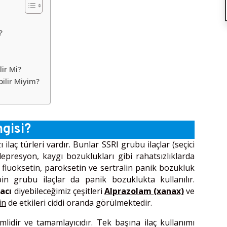
?
lir Mi?
ilir Miyim?
ngisi?
ilaç türleri vardır. Bunlar SSRI grubu ilaçlar (seçici
epresyon, kaygı bozuklukları gibi rahatsızlıklarda
 fluoksetin, paroksetin ve sertralin panik bozukluk
apin grubu ilaçlar da panik bozuklukta kullanılır.
lacı
diyebileceğimiz çeşitleri
Alprazolam (xanax)
ve
in
de etkileri ciddi oranda görülmektedir.
lidir ve tamamlayıcıdır. Tek başına ilaç kullanımı