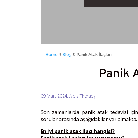
Home
Blog
Panik Atak İlaçları
9
9
Panik A
09 Mart 2024, Albis Therapy
Son zamanlarda panik atak tedavisi içi
sorular arasında aşağıdakiler yer almakta.
En iyi panik atak ilacı hangisi?