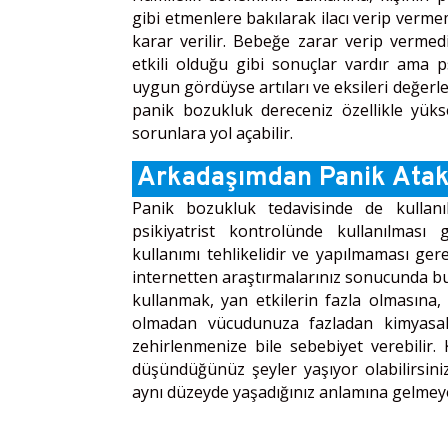
gibi etmenlere bakılarak ilacı verip verme
karar verilir. Bebeğe zarar verip vermed
etkili olduğu gibi sonuçlar vardır ama ps
uygun gördüyse artıları ve eksileri değerl
panik bozukluk dereceniz özellikle yük
sorunlara yol açabilir.
Arkadaşımdan Panik Atak İ
Panik bozukluk tedavisinde de kullanıla
psikiyatrist kontrolünde kullanılması g
kullanımı tehlikelidir ve yapılmaması ger
internetten araştırmalarınız sonucunda bu
kullanmak, yan etkilerin fazla olmasına, 
olmadan vücudunuza fazladan kimyasal s
zehirlenmenize bile sebebiyet verebilir.
düşündüğünüz şeyler yaşıyor olabilirsin
aynı düzeyde yaşadığınız anlamına gelmeye