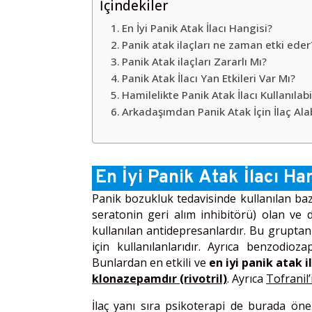
İçindekiler
En İyi Panik Atak İlacı Hangisi?
Panik atak ilaçları ne zaman etki eder
Panik Atak ilaçları Zararlı Mı?
Panik Atak İlacı Yan Etkileri Var Mı?
Hamilelikte Panik Atak İlacı Kullanılabi
Arkadaşımdan Panik Atak İçin İlaç Alab
En İyi Panik Atak İlacı Ha
Panik bozukluk tedavisinde kullanılan bazı 
seratonin geri alım inhibitörü) olan ve d
kullanılan antidepresanlardır. Bu gruptan
için kullanılanlarıdır. Ayrıca benzodioz
Bunlardan en etkili ve
en iyi panik atak i
klonazepamdır (rivotril)
. Ayrıca
Tofranil’
İlaç yanı sıra psikoterapi de burada önem