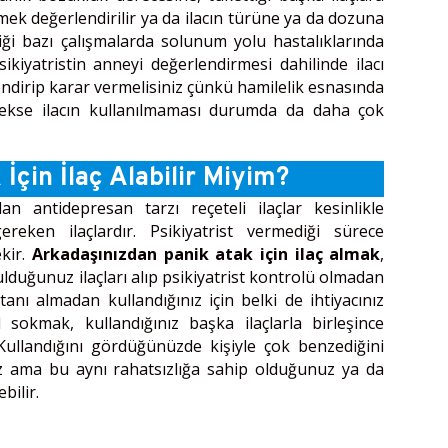
mek değerlendirilir ya da ilacın türüne ya da dozuna
iği bazı çalışmalarda solunum yolu hastalıklarında
ikiyatristin anneyi değerlendirmesi dahilinde ilacı
endirip karar vermelisiniz çünkü hamilelik esnasında
sekse ilacın kullanılmaması durumda da daha çok
çin İlaç Alabilir Miyim?
n antidepresan tarzı reçeteli ilaçlar kesinlikle
ereken ilaçlardır. Psikiyatrist vermediği sürece
ekir.
Arkadaşınızdan panik atak için ilaç almak
,
lduğunuz ilaçları alıp psikiyatrist kontrolü olmadan
tanı almadan kullandığınız için belki de ihtiyacınız
okmak, kullandığınız başka ilaçlarla birleşince
 Kullandığını gördüğünüzde kişiyle çok benzediğini
iz ama bu aynı rahatsızlığa sahip olduğunuz ya da
bilir.