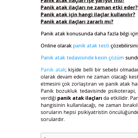
Panik atak ilaçları işe yarıyor mu?
Panik atak ilaçları ne zaman etki eder?
Panik atak için hangi ilaçlar kullanılır?
Panik atak ilaçları zararlı mı?
Panik atak konusunda daha fazla bilgi içi
Online olarak
panik atak testi
çözebilirsini
Panik atak tedavisinde kesin çözüm
sundu
Panik atak
; kişide belli bir sebebi olmad
olarak devam eden ne zaman olacağı kesti
etmesini çok zorlaştıran ve panik atak hali
Panik bozukluk tedavisinde psikoterapi, p
verdiği
panik atak ilaçları
da etkilidir. Pa
hangisinin kullanılacağı, ne zaman bırakı
soruların hepsi psikiyatristin öncülüğün
sorulardır.