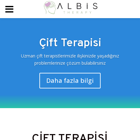
Çift Terapisi
Uzman çift terapistlerimizle ilişkinizde yaşadığınız
problemlerinize çözüm bulabilirsiniz
Daha fazla bilgi
ÇİFT TERAPİSİ