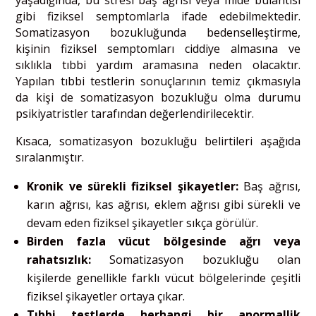
yaşadığında, bu stresi baş ağrısı veya mide bulantısı
gibi fiziksel semptomlarla ifade edebilmektedir.
Somatizasyon bozukluğunda bedenselleştirme,
kişinin fiziksel semptomları ciddiye almasına ve
sıklıkla tıbbi yardım aramasına neden olacaktır.
Yapılan tıbbi testlerin sonuçlarının temiz çıkmasıyla
da kişi de somatizasyon bozukluğu olma durumu
psikiyatristler tarafından değerlendirilecektir.
Kısaca, somatizasyon bozukluğu belirtileri aşağıda
sıralanmıştır.
Kronik ve sürekli fiziksel şikayetler:
Baş ağrısı,
karın ağrısı, kas ağrısı, eklem ağrısı gibi sürekli ve
devam eden fiziksel şikayetler sıkça görülür.
Birden fazla vücut bölgesinde ağrı veya
rahatsızlık:
Somatizasyon bozukluğu olan
kişilerde genellikle farklı vücut bölgelerinde çeşitli
fiziksel şikayetler ortaya çıkar.
Tıbbi testlerde herhangi bir anormallik