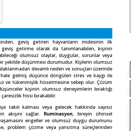
inden, geviş getiren hayvanların midesinin ilk
geviş getirme olarak da tanımlanabilen, kişinin
bileceği olumsuz olaylar, duygular, sorunlar veya
ı bir şekilde düşünmesi durumudur. Kişilerin olumsuz
daklanmadan devamlı neden ve sonuçları üzerinde
i hale gelmiş düşünce döngüleri stres ve kaygı ile
suz ve tükenmişlik hissetmesine sebep olur. Çözüm
üşünceler kişinin olumsuz deneyimlerin bıraktığı
resizlik hissi bırakabilir.
işe takılı kalması veya gelecek hakkında sayısız
in akışını sağlar.
Ruminasyon
, bireyin zihinsel
 anı yaşamasını engeller ve olumsuz duygu durumunu
e, problem çözme veya yansıtma süreçlerinden