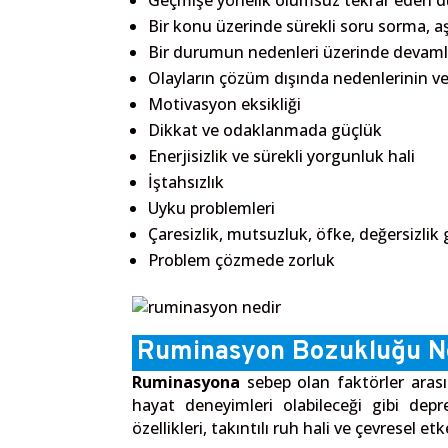
Geçmişe yönelik olumsuz tekrar eden d
Bir konu üzerinde sürekli soru sorma, a
Bir durumun nedenleri üzerinde devaml
Olayların çözüm dışında nedenlerinin 
Motivasyon eksikliği
Dikkat ve odaklanmada güçlük
Enerjisizlik ve sürekli yorgunluk hali
İştahsızlık
Uyku problemleri
Çaresizlik, mutsuzluk, öfke, değersizli
Problem çözmede zorluk
Ruminasyon Bozukluğu N
Ruminasyona
sebep olan faktörler arası
hayat deneyimleri olabileceği gibi depres
özellikleri, takıntılı ruh hali ve çevresel e