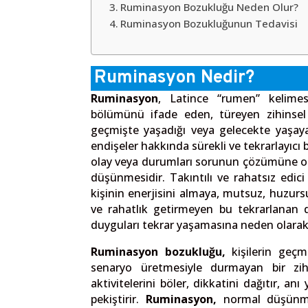
Ruminasyon Bozukluğu Neden Olur?
Ruminasyon Bozukluğunun Tedavisi
Ruminasyon Nedir?
Ruminasyon
, Latince “rumen” kelimes
bölümünü ifade eden, türeyen zihinsel 
geçmişte yaşadığı veya gelecekte yaşaya
endişeler hakkında sürekli ve tekrarlayıc
olay veya durumları sorunun çözümüne o
düşünmesidir. Takıntılı ve rahatsız edic
kişinin enerjisini almaya, mutsuz, huzur
ve rahatlık getirmeyen bu tekrarlanan d
duyguları tekrar yaşamasına neden olarak ça
Ruminasyon bozukluğu,
kişilerin geçm
senaryo üretmesiyle durmayan bir zih
aktivitelerini böler, dikkatini dağıtır,
pekiştirir.
Ruminasyon,
normal düşünm