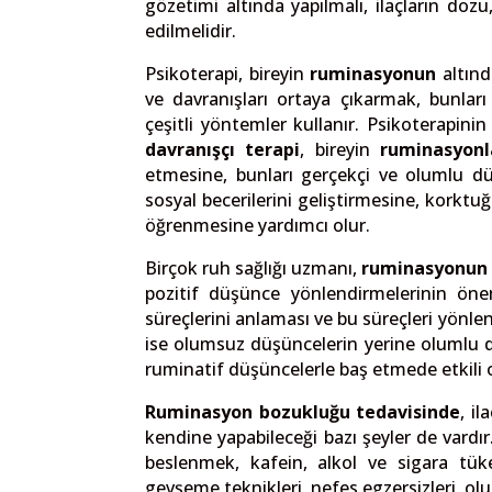
gözetimi altında yapılmalı, ilaçların dozu,
edilmelidir.
Psikoterapi, bireyin
ruminasyonun
altınd
ve davranışları ortaya çıkarmak, bunları 
çeşitli yöntemler kullanır. Psikoterapinin 
davranışçı terapi
, bireyin
ruminasyonl
etmesine, bunları gerçekçi ve olumlu d
sosyal becerilerini geliştirmesine, korkt
öğrenmesine yardımcı olur.
Birçok ruh sağlığı uzmanı,
ruminasyonun
pozitif düşünce yönlendirmelerinin önemin
süreçlerini anlaması ve bu süreçleri yönlen
ise olumsuz düşüncelerin yerine olumlu düş
ruminatif düşüncelerle baş etmede etkili ola
Ruminasyon bozukluğu tedavisinde
, il
kendine yapabileceği bazı şeyler de vardır
beslenmek, kafein, alkol ve sigara tük
gevşeme teknikleri, nefes egzersizleri, o