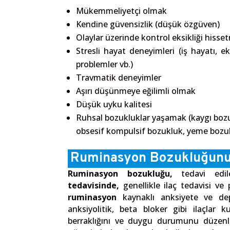
Mükemmeliyetçi olmak
Kendine güvensizlik (düşük özgüven)
Olaylar üzerinde kontrol eksikliği hisse
Stresli hayat deneyimleri (iş hayatı, e
problemler vb.)
Travmatik deneyimler
Aşırı düşünmeye eğilimli olmak
Düşük uyku kalitesi
Ruhsal bozukluklar yaşamak (kaygı bozu
obsesif kompulsif bozukluk, yeme bozukl
Ruminasyon Bozukluğunu
Ruminasyon bozukluğu,
tedavi edil
tedavisinde,
genellikle ilaç tedavisi ve p
ruminasyon
kaynaklı anksiyete ve depr
anksiyolitik, beta bloker gibi ilaçlar ku
berraklığını ve duygu durumunu düzenle