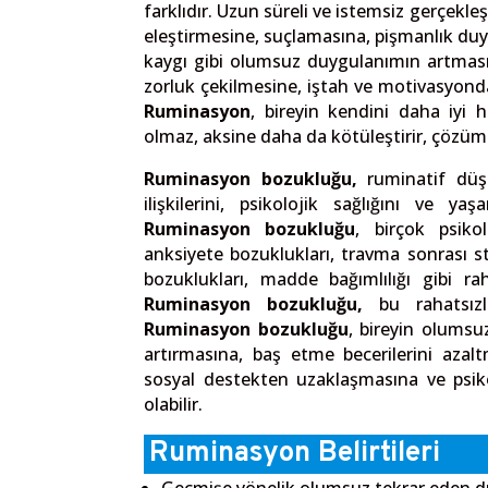
farklıdır. Uzun süreli ve istemsiz gerçekl
eleştirmesine, suçlamasına, pişmanlık duy
kaygı gibi olumsuz duygulanımın artmas
zorluk çekilmesine, iştah ve motivasyon
Ruminasyon
, bireyin kendini daha iyi 
olmaz, aksine daha da kötüleştirir, çözüme
Ruminasyon bozukluğu,
ruminatif düşün
ilişkilerini, psikolojik sağlığını ve y
Ruminasyon bozukluğu
, birçok psikolo
anksiyete bozuklukları, travma sonrası 
bozuklukları, madde bağımlılığı gibi ra
Ruminasyon bozukluğu,
bu rahatsızl
Ruminasyon bozukluğu
, bireyin olums
artırmasına, baş etme becerilerini azal
sosyal destekten uzaklaşmasına ve psik
olabilir.
Ruminasyon Belirtileri