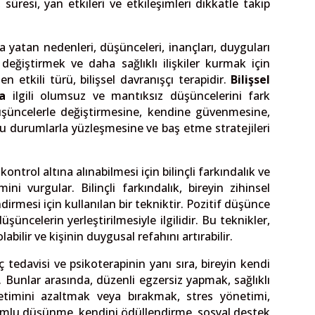
 süresi, yan etkileri ve etkileşimleri dikkatle takip
a yatan nedenleri, düşünceleri, inançları, duyguları
değiştirmek ve daha sağlıklı ilişkiler kurmak için
en etkili türü, bilişsel davranışçı terapidir.
Bilişsel
a
ilgili olumsuz ve mantıksız düşüncelerini fark
üşüncelerle değiştirmesine, kendine güvenmesine,
uğu durumlarla yüzleşmesine ve baş etme stratejileri
kontrol altına alınabilmesi için bilinçli farkındalık ve
i vurgular. Bilinçli farkındalık, bireyin zihinsel
dirmesi için kullanılan bir tekniktir. Pozitif düşünce
üncelerin yerleştirilmesiyle ilgilidir. Bu teknikler,
bilir ve kişinin duygusal refahını artırabilir.
aç tedavisi ve psikoterapinin yanı sıra, bireyin kendi
. Bunlar arasında, düzenli egzersiz yapmak, sağlıklı
etimini azaltmak veya bırakmak, stres yönetimi,
lumlu düşünme, kendini ödüllendirme, sosyal destek