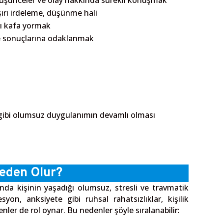
üşünceler ve olay hakkında sürekli konuşmak
şırı irdeleme, düşünme hali
ı kafa yormak
ve sonuçlarına odaklanmak
k gibi olumsuz duygulanımın devamlı olması
eden Olur?
nda kişinin yaşadığı olumsuz, stresli ve travmatik
yon, anksiyete gibi ruhsal rahatsızlıklar, kişilik
tkenler de rol oynar. Bu nedenler şöyle sıralanabilir: