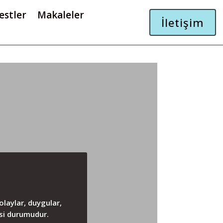
estler
Makaleler
İletişim
laylar, duygular,
esi durumudur.