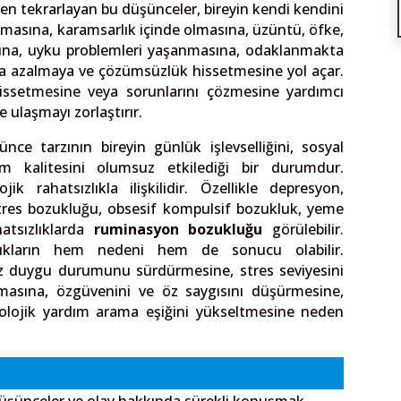
eşen tekrarlayan bu düşünceler, bireyin kendi kendini
masına, karamsarlık içinde olmasına, üzüntü, öfke,
ına, uyku problemleri yaşanmasına, odaklanmakta
da azalmaya ve çözümsüzlük hissetmesine yol açar.
hissetmesine veya sorunlarını çözmesine yardımcı
 ulaşmayı zorlaştırır.
ce tarzının bireyin günlük işlevselliğini, sosyal
aşam kalitesini olumsuz etkilediği bir durumdur.
jik rahatsızlıkla ilişkilidir. Özellikle depresyon,
stres bozukluğu, obsesif kompulsif bozukluk, yeme
hatsızlıklarda
ruminasyon bozukluğu
görülebilir.
ıkların hem nedeni hem de sonucu olabilir.
uz duygu durumunu sürdürmesine, stres seviyesini
tmasına, özgüvenini ve öz saygısını düşürmesine,
olojik yardım arama eşiğini yükseltmesine neden