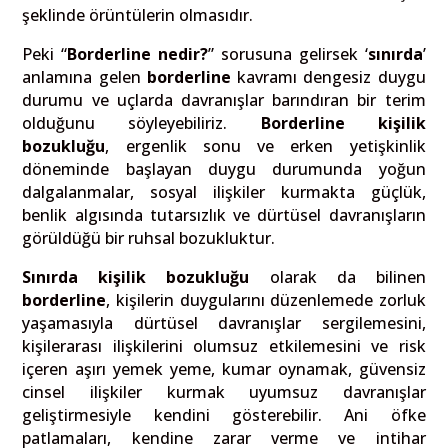
şeklinde örüntülerin olmasıdır.
Peki “
Borderline nedir?
” sorusuna gelirsek ‘
sınırda
’
anlamına gelen
borderline
kavramı dengesiz duygu
durumu ve uçlarda davranışlar barındıran bir terim
olduğunu söyleyebiliriz.
Borderline kişilik
bozukluğu
, ergenlik sonu ve erken yetişkinlik
döneminde başlayan duygu durumunda yoğun
dalgalanmalar, sosyal ilişkiler kurmakta güçlük,
benlik algısında tutarsızlık ve dürtüsel davranışların
görüldüğü bir ruhsal bozukluktur.
Sınırda kişilik bozukluğu
olarak da bilinen
borderline
, kişilerin duygularını düzenlemede zorluk
yaşamasıyla dürtüsel davranışlar sergilemesini,
kişilerarası ilişkilerini olumsuz etkilemesini ve risk
içeren aşırı yemek yeme, kumar oynamak, güvensiz
cinsel ilişkiler kurmak uyumsuz davranışlar
geliştirmesiyle kendini gösterebilir. Ani öfke
patlamaları, kendine zarar verme ve intihar